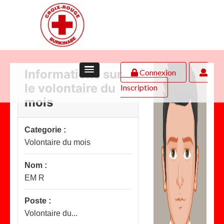
Informations sur
Connexion
le volontaire du
Inscription
mois
Categorie :
Volontaire du mois
Nom :
EM R
Poste :
Volontaire du...